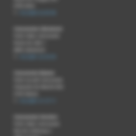
6700 Arlon
T.
+32 (0)63 22 05 90
Concession Libramont
Point relais Carrosserie
Route du Libin 1
6800 Libramont
T.
+32 (0)61 22 33 55
Concession Namur
Point accueil Carrosserie
Chaussée de Marche 802
5100 Namur
T.
+32 (0)81 21 27 11
Concession Verviers
Point relais Carrosserie
Rue de Limbourg 2