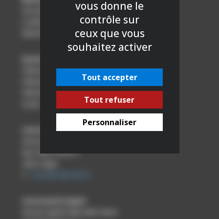
vous donne le
Vie privée
contrôle sur
Cookies
ceux que vous
Mentions légales
souhaitez activer
Autres départements
Véhicules personnels
Tout accepter
Véhicules utilitaires
Véhicules d’occasion
Tout refuser
smart
Personnaliser
Carrosserie Alleur
Service Agréé Mercedes-Benz
Rue Haie Leruth 2
4432 Liège
T.
+32 (0)4 263 38 75
Carrosserie Eupen
Service Agréé Mercedes-Benz