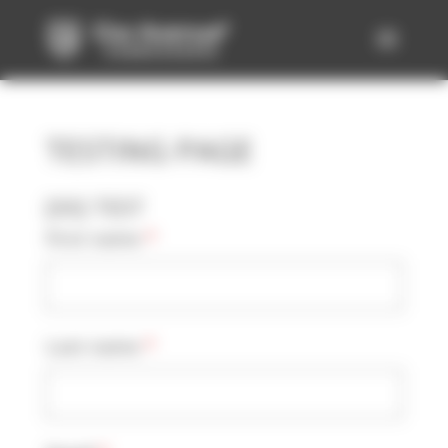
Panneau de gestion des cookies
TESTING PAGE
[XX] TEST
First name
*
Last name
*