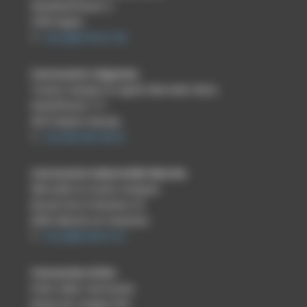
Gewerbestrasse 4
4700 Eupen
T.
+32 (0)87 56 01 50
Carrosserie Liégeoise
Toutes marques & Agréé Mercedes-Benz
Grand’Route 111
4610 Beyne-Heusay
T.
+32 (0)4 361 66 61
Carrosserie Industrielle Marche
Mercedes & toutes marques
Boucle de la Famenne 25
6900 Marche-en-Famenne
T.
+32 (0)84 46 01 01
Concession Arlon
Point relais Carrosserie
Route de Longwy 594